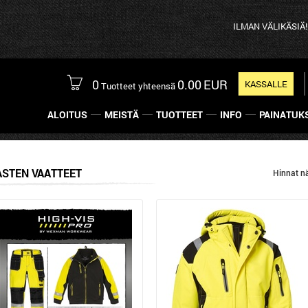
ILMAN VÄLIKÄSIÄ! - Tilaa
0
0.00
EUR
KASSALLE
Tuotteet yhteensä
ALOITUS
MEISTÄ
TUOTTEET
INFO
PAINATUK
ASTEN VAATTEET
Hinnat n