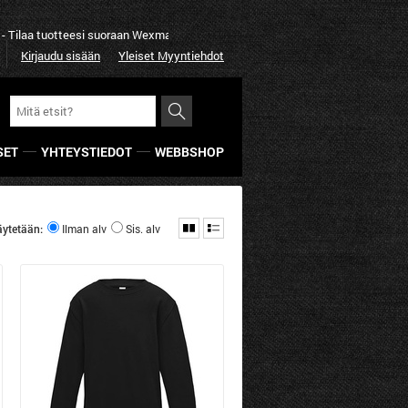
 tuotteesi suoraan Wexman Workwear:lta
Yksinkertaisesti par
Kirjaudu sisään
Yleiset Myyntiehdot
SET
YHTEYSTIEDOT
WEBBSHOP
äytetään:
Ilman alv
Sis. alv