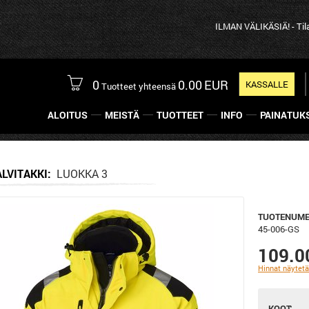
ILMAN VÄLIKÄSIÄ! - Tilaa tuott
0
0.00
EUR
KASSALLE
Tuotteet yhteensä
ALOITUS
MEISTÄ
TUOTTEET
INFO
PAINATUK
ALVITAKKI
LUOKKA 3
TUOTENUME
45-006-GS
109.0
Hinnat näytet
KOOT