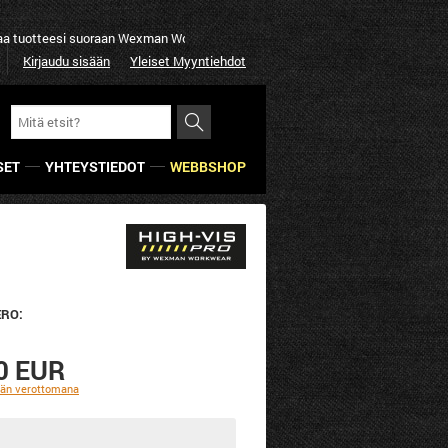
eesi suoraan Wexman Workwear:lta
Yksinkertaisesti parempi 
Kirjaudu sisään
Yleiset Myyntiehdot
SET
YHTEYSTIEDOT
WEBBSHOP
RO:
0 EUR
ään verottomana