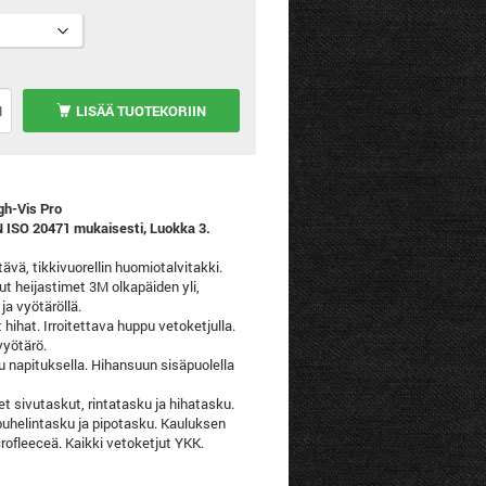
LISÄÄ TUOTEKORIIN
igh-Vis Pro
EN ISO 20471 mukaisesti, Luokka 3.
ävä, tikkivuorellin huomiotalvitakki.
ut heijastimet 3M olkapäiden yli,
ja vyötäröllä.
 hihat. Irroitettava huppu vetoketjulla.
yötärö.
u napituksella. Hihansuun sisäpuolella
et sivutaskut, rintatasku ja hihatasku.
puhelintasku ja pipotasku. Kauluksen
crofleeceä. Kaikki vetoketjut YKK.