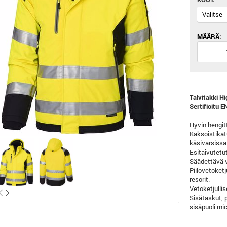
MÄÄRÄ:
Talvitakki H
Sertifioitu 
Hyvin hengitt
Kaksoistikat
käsivarsissa 
Esitaivutetut
Säädettävä v
Piilovetoketj
resorit.
Vetoketjullis
Sisätaskut, 
sisäpuoli mi