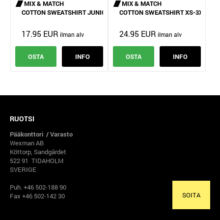
MIX & MATCH
MIX & MATCH
COTTON SWEATSHIRT JUNIOR
COTTON SWEATSHIRT XS-3XL
17.95 EUR
24.95 EUR
OSTA
INFO
OSTA
INFO
RUOTSI
Pääkonttori / Varasto
Wexman AB
Köttorp, Sandgärdet
522 91 TIDAHOLM
SVERIGE
Puh. +46 502-188 90
SOITA
Fax +46 502-142 30