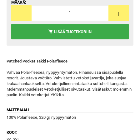
MÄÄRÄ:
LISÄÄ TUOTEKORIIN
Patched Pocket Takki Polarfleece
Vahvaa Polar-fleeceä, nyppyyntymätön. Hihansuissa sisäpuolella
resorit. Joustava vyötärö. Vahvistettu vetoketjuvartija, joka suojaa
leukaa hankaukselta. Vetoketjullinen rintatasku softshell-kangasta.
Molemmanpuoleiset vetoketjulliset sivutaskut. Sisätaskut molemmin
puolin. Kaikki vetoketjut YKK:lta.
MATERIAALI:
100% Polarfleece, 320 gr, nyppyymätön
KOOT:
XS-3XL