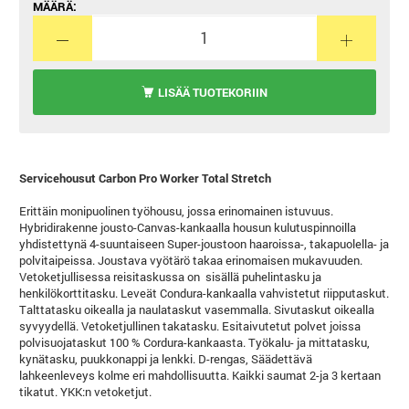
MÄÄRÄ:
LISÄÄ TUOTEKORIIN
Servicehousut Carbon Pro Worker Total Stretch
Erittäin monipuolinen työhousu, jossa erinomainen istuvuus.
Hybridirakenne jousto-Canvas-kankaalla housun kulutuspinnoilla
yhdistettynä 4-suuntaiseen Super-joustoon haaroissa-, takapuolella- ja
polvitaipeissa. Joustava vyötärö takaa erinomaisen mukavuuden.
Vetoketjullisessa reisitaskussa on sisällä puhelintasku ja
henkilökorttitasku. Leveät Condura-kankaalla vahvistetut riipputaskut.
Talttatasku oikealla ja naulataskut vasemmalla. Sivutaskut oikealla
syvyydellä. Vetoketjullinen takatasku. Esitaivutetut polvet joissa
polvisuojataskut 100 % Cordura-kankaasta. Työkalu- ja mittatasku,
kynätasku, puukkonappi ja lenkki. D-rengas, Säädettävä
lahkeenleveys kolme eri mahdollisuutta. Kaikki saumat 2-ja 3 kertaan
tikatut. YKK:n vetoketjut.