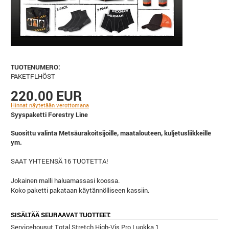
TUOTENUMERO:
PAKETFLHÖST
220.00 EUR
Hinnat näytetään verottomana
Syyspaketti Forestry Line
Suosittu valinta Metsäurakoitsijoille, maatalouteen, kuljetusliikkeille
ym.
SAAT YHTEENSÄ 16 TUOTETTA!
Jokainen malli haluamassasi koossa.
Koko paketti pakataan käytännölliseen kassiin.
SISÄLTÄÄ SEURAAVAT TUOTTEET:
Servicehousut Total Stretch High-Vis Pro Luokka 1