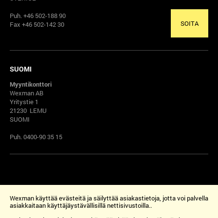
Puh. +46 502-188 90
SOITA
Fax +46 502-142 30
SUOMI
Myyntikonttori
Wexman AB
Yritystie 1
21230 LEMU
SUOMI
Puh. 0400-90 35 15
Wexman käyttää evästeitä ja säilyttää asiakastietoja, jotta voi palvella
asiakkaitaan käyttäjäystävällisillä nettisivustoilla..