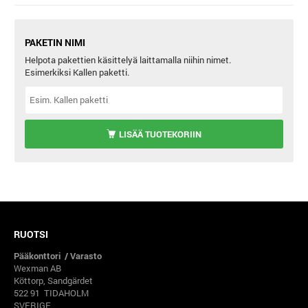
PAKETIN NIMI
Helpota pakettien käsittelyä laittamalla niihin nimet.
Esimerkiksi Kallen paketti.
LISÄÄ TUOTEKORIIN
RUOTSI
Pääkonttori / Varasto
Wexman AB
Köttorp, Sandgärdet
522 91 TIDAHOLM
SVERIGE