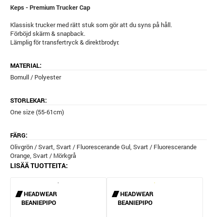
Keps - Premium Trucker Cap
Klassisk trucker med rätt stuk som gör att du syns på håll.
Förböjd skärm & snapback.
Lämplig för transfertryck & direktbrodyr.
MATERIAL:
Bomull / Polyester
STORLEKAR:
One size (55-61cm)
FÄRG:
Olivgrön / Svart, Svart / Fluorescerande Gul, Svart / Fluorescerande
Orange, Svart / Mörkgrå
LISÄÄ TUOTTEITA:
HEADWEAR
HEADWEAR
BEANIEPIPO
BEANIEPIPO