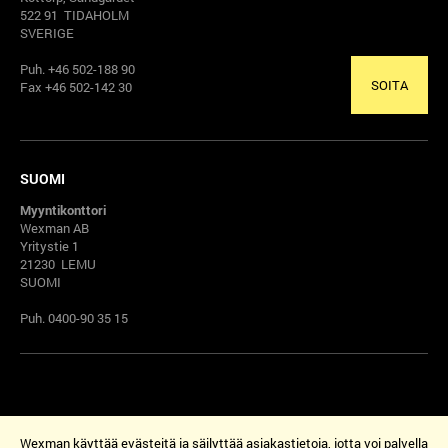
522 91 TIDAHOLM
SVERIGE
Puh. +46 502-188 90
SOITA
Fax +46 502-142 30
SUOMI
Myyntikonttori
Wexman AB
Yritystie 1
21230 LEMU
SUOMI
Puh. 0400-90 35 15
Wexman käyttää evästeitä ja säilyttää asiakastietoja, jotta voi palvella