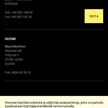
SVERIGE
Puh. +46 502-188 90
SOITA
Fax +46 502-142 30
SUOMI
Myyntikonttori
Wexman AB
Yritystie 1
21230 LEMU
SUOMI
Puh. 0400-90 35 15
Wexman käyttää evästeitä ja säilyttää asiakastietoja, jotta voi palvella
asiakkaitaan käyttäjäystävällisillä nettisivustoilla..