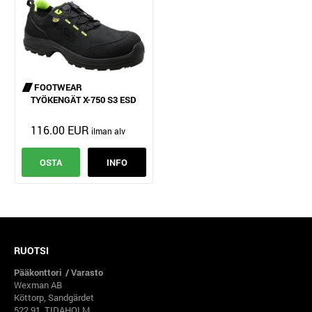
FOOTWEAR
TYÖKENGÄT X-750 S3 ESD
116.00 EUR
OSTA
INFO
RUOTSI
Pääkonttori / Varasto
Wexman AB
Köttorp, Sandgärdet
522 91 TIDAHOLM