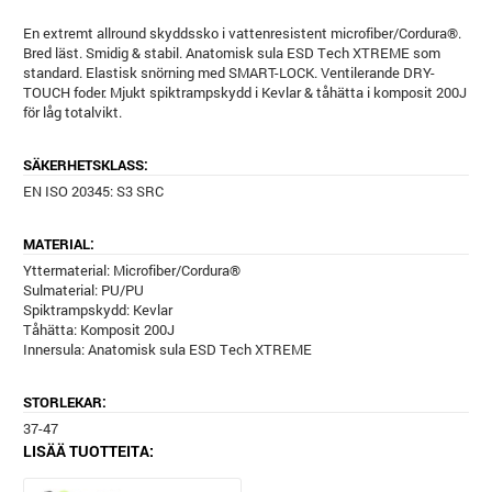
En extremt allround skyddssko i vattenresistent microfiber/Cordura®.
Bred läst. Smidig & stabil. Anatomisk sula ESD Tech XTREME som
standard. Elastisk snörning med SMART-LOCK. Ventilerande DRY-
TOUCH foder. Mjukt spiktrampskydd i Kevlar & tåhätta i komposit 200J
för låg totalvikt.
SÄKERHETSKLASS:
EN ISO 20345: S3 SRC
MATERIAL:
Yttermaterial: Microfiber/Cordura®
Sulmaterial: PU/PU
Spiktrampskydd: Kevlar
Tåhätta: Komposit 200J
Innersula: Anatomisk sula ESD Tech XTREME
STORLEKAR:
37-47
LISÄÄ TUOTTEITA: