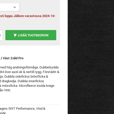
esti loppu Jälleen varastossa 2024-10-
LISÄÄ TUOTEKORIIN
 Väst Zolid Pro
 med hög andningsförmåga. Dubbelsydda
 3M över axel-ok & nertill rygg. Förstärkt &
ja. Dubbla sidofickor, bröstficka &
 dragkedja. Dubbla innerfickor,
& mössficka. Microfleece insida krage.
rån YKK.
-lagers WXT Performance, Vind &
ande