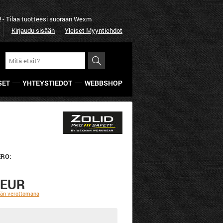
a tuotteesi suoraan Wexman Workwear:lta
Yksinkertaisesti pa
Kirjaudu sisään
Yleiset Myyntiehdot
SET
YHTEYSTIEDOT
WEBBSHOP
RO:
 EUR
ään verottomana