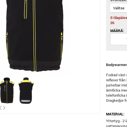
S tilapäis
26
MÄÄRÄ:
Bodywarmer /
Fodrad väst
reflexer från
justerbar mid
ärmficka med
telefonficka 
Dragkedjor f
MATERIAL:
Yttertyg - 2
vattenavvis