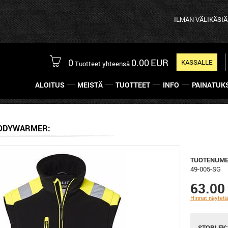
ILMAN VÄLIKÄSIÄ! - Tila
0
0.00
EUR
KASSALLE
Tuotteet yhteensä
ALOITUS
MEISTÄ
TUOTTEET
INFO
PAINATUK
ODYWARMER
TUOTENUME
49-005-SG
63.00
Hinnat näytet
STORLEK