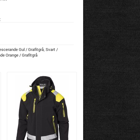
:
escerande Gul / Grafitgrå, Svart /
de Orange / Grafitgrå