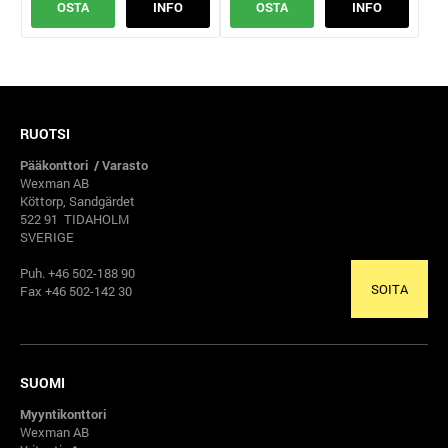
OSTA
INFO
OSTA
INFO
RUOTSI
Pääkonttori / Varasto
Wexman AB
Köttorp, Sandgärdet
522 91 TIDAHOLM
SVERIGE
Puh. +46 502-188 90
SOITA
Fax +46 502-142 30
SUOMI
Myyntikonttori
Wexman AB