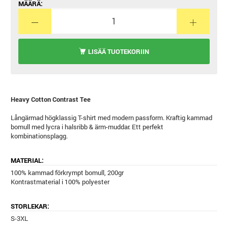
MÄÄRÄ:
LISÄÄ TUOTEKORIIN
Heavy Cotton Contrast Tee
Långärmad högklassig T-shirt med modern passform. Kraftig kammad
bomull med lycra i halsribb & ärm-muddar. Ett perfekt
kombinationsplagg.
MATERIAL:
100% kammad förkrympt bomull, 200gr
Kontrastmaterial i 100% polyester
STORLEKAR:
S-3XL